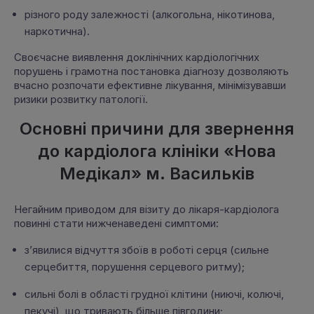
різного роду залежності (алкогольна, нікотинова,
наркотична).
Своєчасне виявлення доклінічних кардіологічних
порушень і грамотна постановка діагнозу дозволяють
вчасно розпочати ефективне лікування, мінімізувавши
ризики розвитку патології.
Основні причини для звернення
до кардіолога клініки «Нова
Медікал» м. Васильків
Негайним приводом для візиту до лікаря-кардіолога
повинні стати нижченаведені симптоми:
з’явилися відчуття збоїв в роботі серця (сильне
серцебиття, порушення серцевого ритму);
сильні болі в області грудної клітини (ниючі, колючі,
пекучі), що тривають більше півгодини;