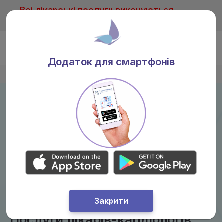
Всі лікарські послуги виконуються
тільки після консультації лікаря
Ua
Додаток для смартфонів
Головна
/
Послуги
/
Кардіолог
Закрити
Послуги лікарів-кардіологів