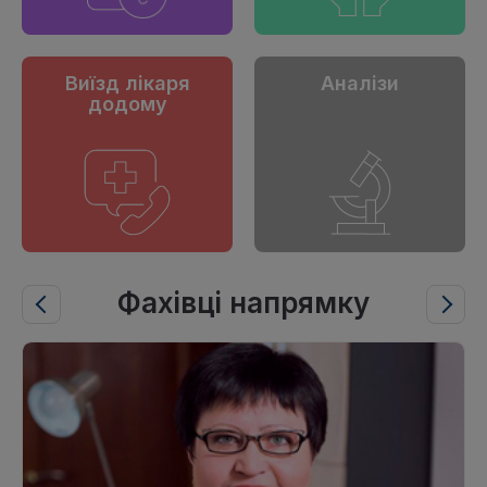
Виїзд лікаря
Аналізи
додому
Фахівці напрямку