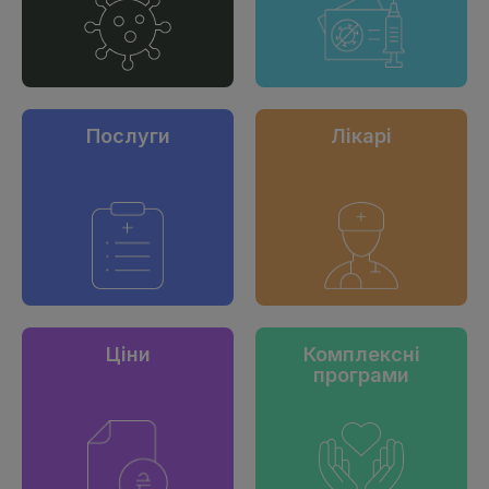
Послуги
Лікарі
Ціни
Комплексні
програми