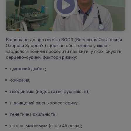
Відповідно до протоколів ВООЗ (Всесвітня Організація
Охорони Здоров’я) щорічне обстеження у лікаря-
кардіолога повинні проходити пацієнти, у яких існують
серцево-судинні фактори ризику:
цукровий діабет;
ожиріння;
гіподинамія (недостатня рухливість);
підвищений рівень холестерину;
генетична схильність;
вікової максимум (після 45 років);