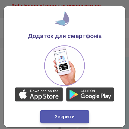
Всі лікарські послуги виконуються
тільки після консультації лікаря
Ua
Додаток для смартфонів
Головна
/
Лікарі
/
Галуша Наталія Іванівна
Закрити