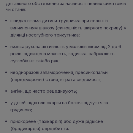
детального обстеження за наявності певних симптомів
чи станів:
швидка втома дитини-грудничка при ссанні із
виникненням ціанозу (синюшність шкірного покриву) у
ділянці носогубного трикутника;
низька рухова активність у малюків віком від 2 до 6
років, підвищена млявість, задишка, набряклість
суглобів ніг та/або рук;
неодноразові запаморочення, пресинкопальні
(передморочні) стани, втрата свідомості;
ангіни, що часто рецедивують;
у дітей-підлітків скарги на болючі відчуття за
грудиною;
прискорене (тахікардія) або дуже рідкісне
(брадикардія) серцебиття.