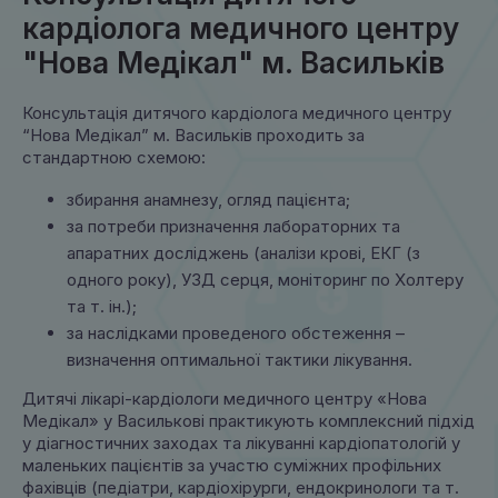
кардіолога медичного центру
"Нова Медікал" м. Васильків
Консультація дитячого кардіолога медичного центру
“Нова Медікал” м. Васильків проходить за
стандартною схемою:
збирання анамнезу, огляд пацієнта;
за потреби призначення лабораторних та
апаратних досліджень (аналізи крові, ЕКГ (з
одного року), УЗД серця, моніторинг по Холтеру
та т. ін.);
за наслідками проведеного обстеження –
визначення оптимальної тактики лікування.
Дитячі лікарі-кардіологи медичного центру «Нова
Медікал» у Василькові практикують комплексний підхід
у діагностичних заходах та лікуванні кардіопатологій у
маленьких пацієнтів за участю суміжних профільних
фахівців (педіатри, кардіохірурги, ендокринологи та т.