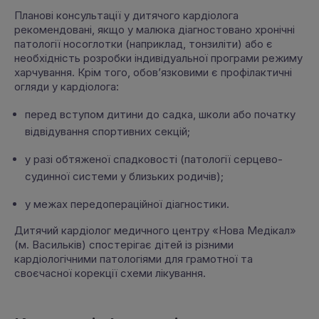
Планові консультації у дитячого кардіолога
рекомендовані, якщо у малюка діагностовано хронічні
патології носоглотки (наприклад, тонзиліти) або є
необхідність розробки індивідуальної програми режиму
харчування. Крім того, обов’язковими є профілактичні
огляди у кардіолога:
перед вступом дитини до садка, школи або початку
відвідування спортивних секцій;
у разі обтяженої спадковості (патології серцево-
судинної системи у близьких родичів);
у межах передопераційної діагностики.
Дитячий кардіолог медичного центру «Нова Медікал»
(м. Васильків) спостерігає дітей із різними
кардіологічними патологіями для грамотної та
своєчасної корекції схеми лікування.