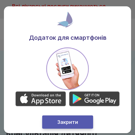
Всі лікарські послуги виконуються
тільки після консультації лікаря
Ua
Додаток для смартфонів
Головна
/
Послуги
/
Дитячий кардіолог
Закрити
Консультація дитячого