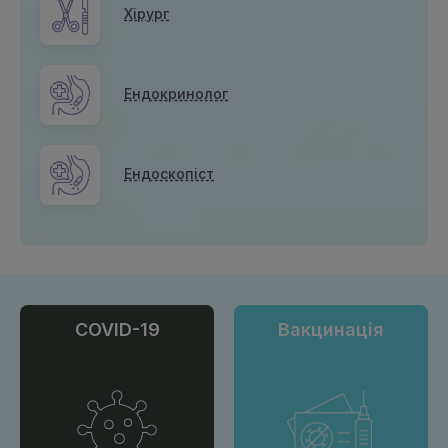
Хірург
Ендокринолог
Ендоскопіст
COVID-19
Вакцинація