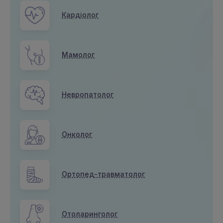
Кардіолог
Мамолог
Невропатолог
Онколог
Ортопед-травматолог
Отоларинголог