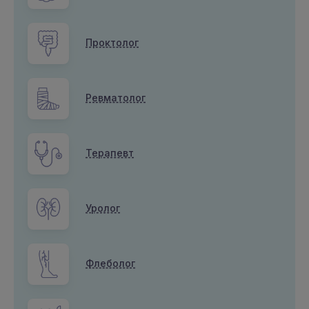
Проктолог
Ревматолог
Терапевт
Уролог
Флеболог