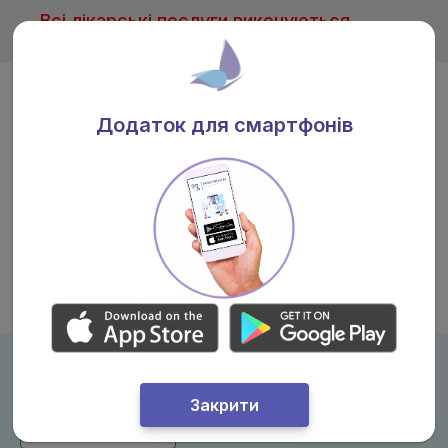
Всі лікарські послуги виконуються
тільки після консультації лікаря
Ua
Додаток для смартфонів
Державна допомога 7000 грн — можна
використати в Nova Medical Васильків
Закрити
Детальніше