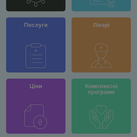
Послуги
Лікарі
Ціни
Комплексні
програми