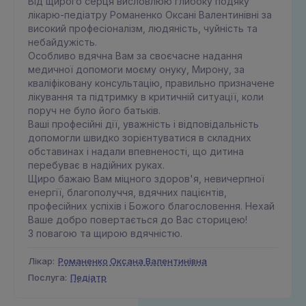
Від щирого серця висловлюю глибоку подяку
лікарю-педіатру Романенко Оксані Валентинівні за
високий професіоналізм, людяність, чуйність та
небайдужість.
Особливо вдячна Вам за своєчасне надання
медичної допомоги моєму онуку, Мирону, за
кваліфіковану консультацію, правильно призначене
лікування та підтримку в критичній ситуації, коли
поруч не було його батьків.
Ваші професійні дії, уважність і відповідальність
допомогли швидко зорієнтуватися в складних
обставинах і надали впевненості, що дитина
перебуває в надійних руках.
Щиро бажаю Вам міцного здоров'я, невичерпної
енергії, благополуччя, вдячних пацієнтів,
професійних успіхів і Божого благословення. Нехай
Ваше добро повертається до Вас сторицею!
З повагою та щирою вдячністю.
Лікар:
Романенко Оксана Валентинівна
Послуга:
Педiатр