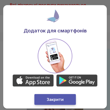
Всі лікарські послуги виконуються
тільки після консультації лікаря
Ua
Додаток для смартфонів
Головна
/
Лікарі
/
Пелевина Ліна Миколаївна
Закрити