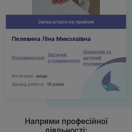
Записатися на прийом
Пелевина Ліна Миколаївна
Дорослий та
Дитячий
Отоларинголог
дитячий
отоларинголог
отоларинголог
Категорія:
вища
Досвід роботи:
19 років
Напрями професійної
діяльності: