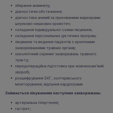
збирання анамнезу;
діагностичні обстеження;
діагностика анемій за прихованими маркерами
шлунково-кишкових кровотеч;
складання індивідуальної схеми лікування;
складання персональних дієтичних програм;
лікування та ведення пацієнтів з хронічними
захворюваннями травних органів;
онкологічний скринінг захворювань травного
тракту;
передопераційна підготовка при жовчнокам’яній
хворобі;
розшифрування ЕКГ, холтерівського
моніторування, відлуння кардіограми
Займається лікуванням наступних захворювань:
артеріальна гіпертензія;
гастрит;