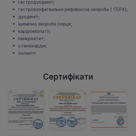
гастродуоденіт;
гастроезофагеальна рефлюксна хвороба ( ГЕРХ);
дуоденіт;
ішемічна хвороба серця;
кардіоміопатії;
панкреатит;
стенокардія;
холангіт
Сертифікати