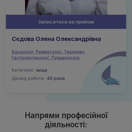
Записатися на прийом
Сєдова Олена Олександрівна
Кардіолог, Ревматолог, Терапевт,
Гастроентеролог, Пульмонолог
Категорія:
вища
Досвід роботи:
40 років
Напрями професійної
діяльності: