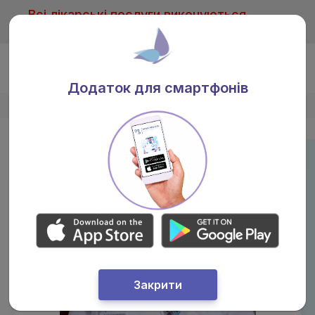
Всі лікарські послуги виконуються
тільки після консультації лікаря
Ua
Додаток для смартфонів
Головна
/
Лікарі
/
Сєдова Олена Олександрівна
Закрити