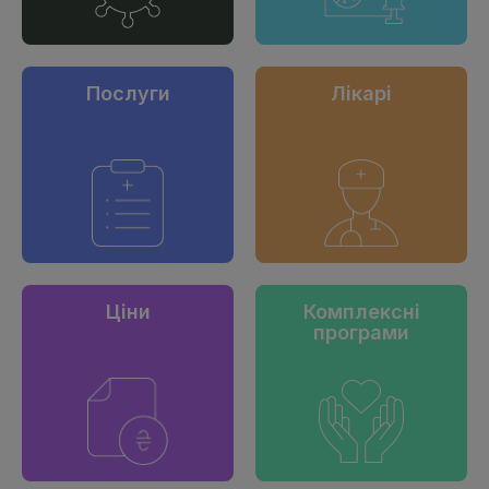
Послуги
Лікарі
Ціни
Комплексні
програми