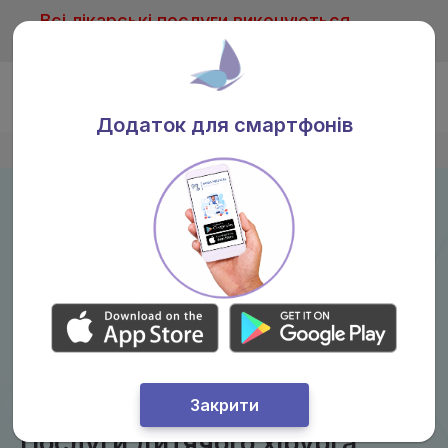
Всі лікарські послуги виконуються
тільки після консультації лікаря
Ua
Додаток для смартфонів
Головна
/
Послуги
/
Дитячий хiрург
Закрити
Послуги дитячого хірурга