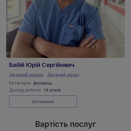
Бабій Юрій Сергійович
Дитячий уролог
Дитячий хiрург
Категорія:
фахівець
Досвід роботи:
14 років
Детальніше
Вартість послуг