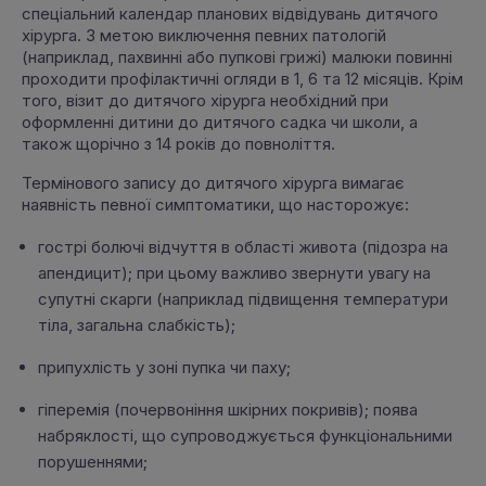
спеціальний календар планових відвідувань дитячого
хірурга. З метою виключення певних патологій
(наприклад, пахвинні або пупкові грижі) малюки повинні
проходити профілактичні огляди в 1, 6 та 12 місяців. Крім
того, візит до дитячого хірурга необхідний при
оформленні дитини до дитячого садка чи школи, а
також щорічно з 14 років до повноліття.
Термінового запису до дитячого хірурга вимагає
наявність певної симптоматики, що насторожує:
гострі болючі відчуття в області живота (підозра на
апендицит); при цьому важливо звернути увагу на
супутні скарги (наприклад підвищення температури
тіла, загальна слабкість);
припухлість у зоні пупка чи паху;
гіперемія (почервоніння шкірних покривів); поява
набряклості, що супроводжується функціональними
порушеннями;