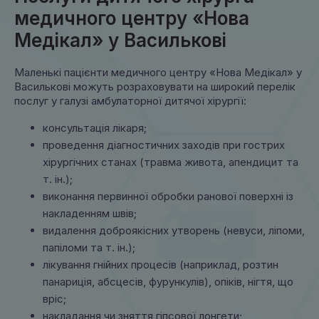
медичного центру «Нова
Медікал» у Василькові
Маленькі пацієнти медичного центру «Нова Медікал» у
Василькові можуть розраховувати на широкий перелік
послуг у галузі амбулаторної дитячої хірургії:
консультація лікаря;
проведення діагностичних заходів при гострих
хірургічних станах (травма живота, апендицит та
т. ін.);
виконання первинної обробки ранової поверхні із
накладенням швів;
видалення доброякісних утворень (невуси, ліпоми,
папіломи та т. ін.);
лікування гнійних процесів (наприклад, розтин
панариція, абсцесів, фурункулів), опіків, нігтя, що
вріс;
накладання чи зняття гіпсової лонгети;