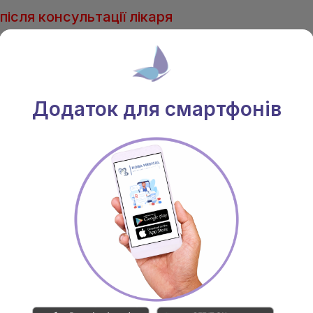
після консультації лікаря
. Соборна, 66, Київська обл.
(096) 203-
(063) 203-
 20.00 Нд.: 9.00 - 20.00
(050) 203-
Додаток для смартфонів
ЛІКАРІ
АКЦІЇ
 програми та пакетні