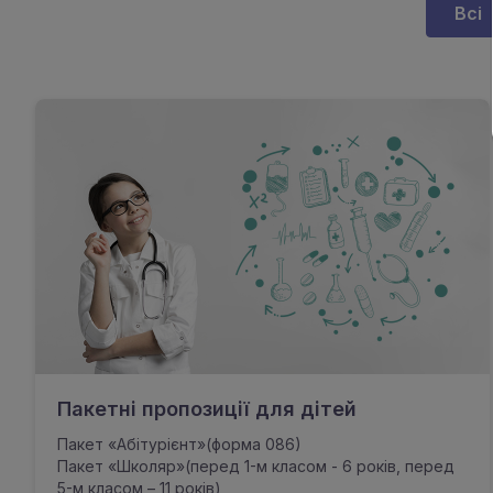
Всі
Пакетні пропозиції для дітей
Пакет «Абітурієнт»(форма 086)
Пакет «Школяр»(перед 1-м класом - 6 років, перед
5-м класом – 11 років)