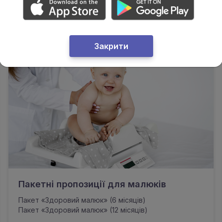
Для дітей
Для чоловіків
Для ж
Закрити
Пакетні пропозиції для малюків
Пакет «Здоровий малюк» (6 місяців)
Пакет «Здоровий малюк» (12 місяців)