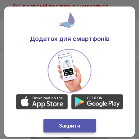
Всі лікарські послуги виконуються
тільки після консультації лікаря
Ua
Додаток для смартфонів
Головна
/
Лікарі
/
Задорожнюк Яна Андріївна
Закрити