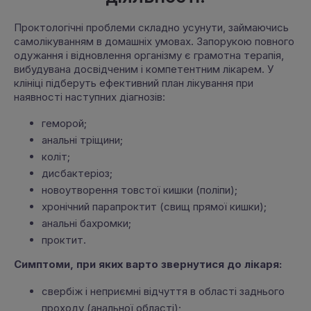
Проктологічні проблеми складно усунути, займаючись
самолікуванням в домашніх умовах. Запорукою повного
одужання і відновлення організму є грамотна терапія,
вибудувана досвідченим і компетентним лікарем. У
клініці підберуть ефективний план лікування при
наявності наступних діагнозів:
геморой;
анальні тріщини;
коліт;
дисбактеріоз;
новоутворення товстої кишки (поліпи);
хронічний парапроктит (свищ прямої кишки);
анальні бахромки;
проктит.
Симптоми, при яких варто звернутися до лікаря:
свербіж і неприємні відчуття в області заднього
проходу (анальної області);