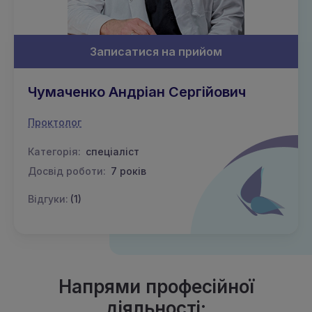
Записатися на прийом
Чумаченко Андріан Сергійович
Проктолог
Категорія:
спеціаліст
Досвід роботи:
7 років
Відгуки:
(1)
Напрями професійної
діяльності: