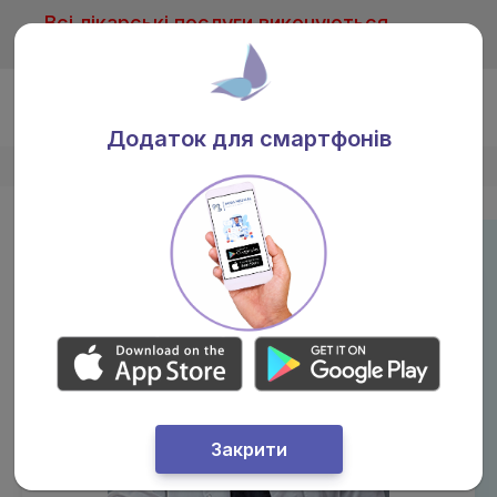
Всі лікарські послуги виконуються
тільки після консультації лікаря
Ua
Додаток для смартфонів
Головна
/
Лікарі
/
Чумаченко Андріан Сергійович
Закрити