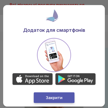
Всі лікарські послуги виконуються
тільки після консультації лікаря
Ua
Додаток для смартфонів
Головна
/
Лікарі
/
Жиленко Ірина Олександрівна
Закрити