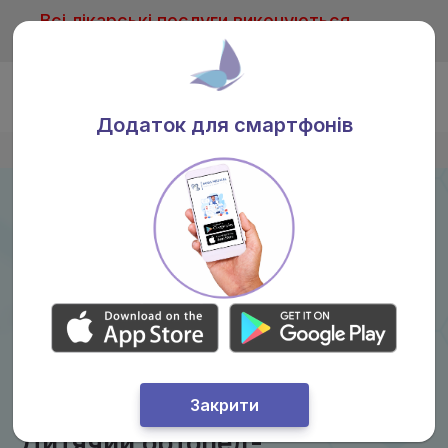
Всі лікарські послуги виконуються
тільки після консультації лікаря
Ua
Додаток для смартфонів
Головна
/
Послуги
/
Дитячий ортопед-травматолог
Закрити
Дитячий ортопед-