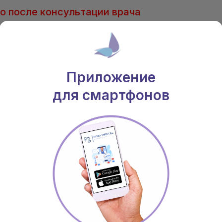
о после консультации врача
 Соборная, 66, Киевская обл.
(096) 203-
(063) 203-
 20.00 Вс.: 9.00 - 20.00
(050) 203-
Приложение
для смартфонов
ВРАЧИ
АКЦИИ