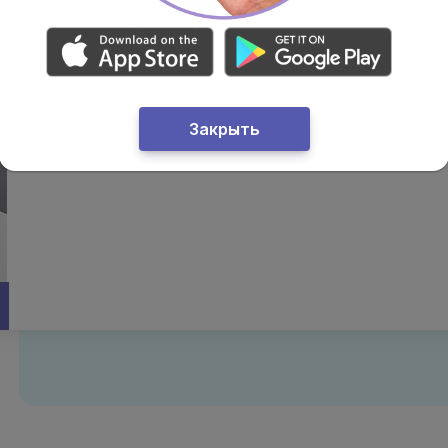
Задорожнюк Яна Андреевна
врач ЗПСМ – семейный врач, гастроэнтеролог
Категория:
специалист
Закрыть
Опыт работы:
8 лет