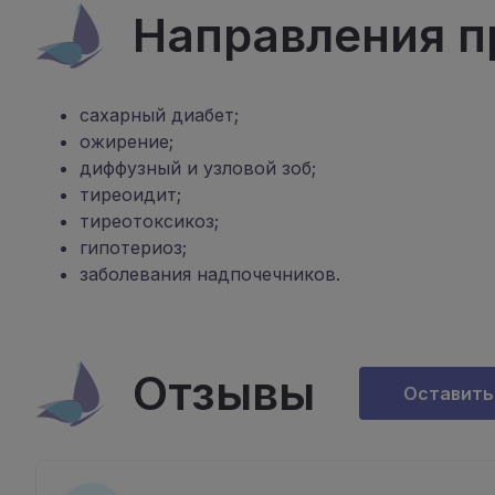
Направления п
сахарный диабет;
ожирение;
диффузный и узловой зоб;
тиреоидит;
тиреотоксикоз;
гипотериоз;
заболевания надпочечников.
Отзывы
Оставить