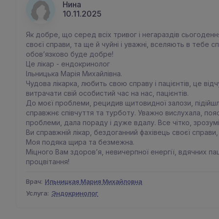
Нина
10.11.2025
Як добре, що серед всіх тривог і негараздів сьогоденн
своєї справи, та ще й чуйні і уважні, вселяють в тебе с
обовʼязково буде добре!
Це лікар - ендокринолог
Ільницька Марія Михайлівна.
Чудова лікарка, любить свою справу і пацієнтів, це від
витрачати свій особистий час на нас, пацієнтів.
До моєї проблеми, рецидив щитовидної залози, підійш
справжнє співчуття та турботу. Уважно вислухала, поя
проблеми, дала пораду і дуже вдалу. Все чітко, зрозум
Ви справжній лікар, бездоганний фахівець своєї справи
Моя подяка щира та безмежна.
Міцного Вам здоровʼя, невичерпної енергії, вдячних пац
процвітання!
Врач:
Ильницкая Мария Михайловна
Услуга:
Эндокринолог