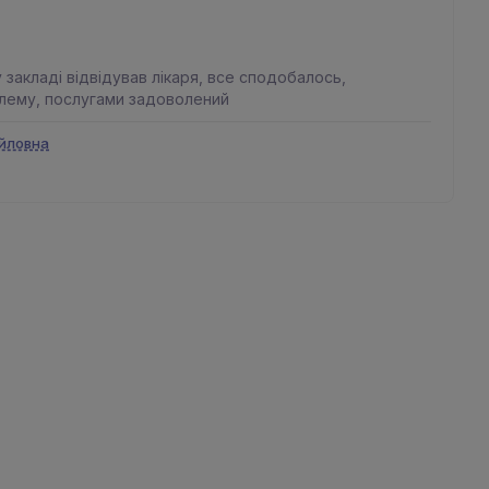
закладі відвідував лікаря, все сподобалось,
лему, послугами задоволений
йловна