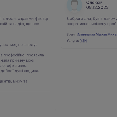
Олексій
08.12.2023
я є люди, справжні фахівці
Доброго дня, був в даному 
покій та надію, що все
оперативно вирішену проб
Врач:
Ильницкая Мария Миха
Услуга:
УЗИ
чувається, не шкодує
ла професійно, проявила
снила причину моєї
іло, ефективно.
, доброї душі людина.
ієнтів, миру та