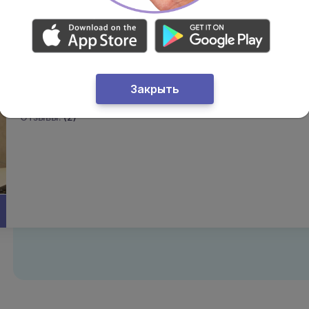
Ильницкая Мария Михайловна
Эндокринолог
Категория:
первая
Закрыть
Опыт работы:
17 лет
Отзывы:
(2)