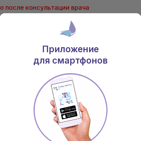
о после консультации врача
 Соборная, 66, Киевская обл.
(096) 203-
(063) 203-
 20.00 Вс.: 9.00 - 20.00
(050) 203-
Приложение
для смартфонов
ВРАЧИ
АКЦИИ