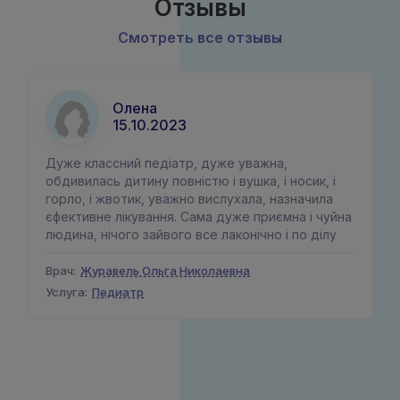
Отзывы
Смотреть все отзывы
Олена
15.10.2023
Дуже классний педіатр, дуже уважна,
обдивилась дитину повністю і вушка, і носик, і
горло, і жвотик, уважно вислухала, назначила
єфективне лікування. Сама дуже приємна і чуйна
людина, нічого зайвого все лаконічно і по ділу
Врач:
Журавель Ольга Николаевна
Услуга:
Педиатр