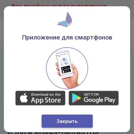
Все лечебные услуги выполняются
только после консультации врача
Ru
Приложение для смартфонов
Главная
/
Услуги
/
Педиатр
Закрыть
Услуги врача-педиатра